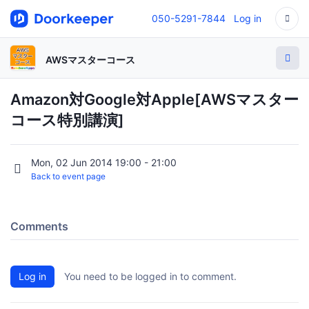
050-5291-7844
Log in
AWSマスターコース
Amazon対Google対Apple[AWSマスター
コース特別講演]
Mon, 02 Jun 2014 19:00 - 21:00
Back to event page
Comments
Log in
You need to be logged in to comment.